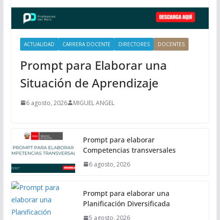
a
l
ACTUALIDAD
CARRERA DOCENTE
DIRECTORES
DOCENTES
Prompt para Elaborar una
Situación de Aprendizaje
6 agosto, 2026
MIGUEL ANGEL
Prompt para elaborar
Competencias transversales
6 agosto, 2026
Prompt para elaborar una
Planificación Diversificada
5 agosto, 2026