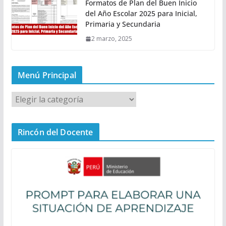
Formatos de Plan del Buen Inicio
del Año Escolar 2025 para Inicial,
Primaria y Secundaria
2 marzo, 2025
Menú Principal
M
e
n
Rincón del Docente
ú
P
r
i
n
c
i
p