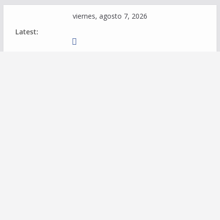
Skip
viernes, agosto 7, 2026
to
Latest:
content