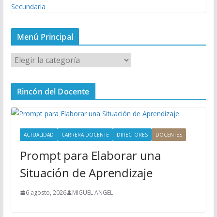
Menú Principal
M
e
n
Rincón del Docente
ú
P
r
i
ACTUALIDAD
CARRERA DOCENTE
DIRECTORES
DOCENTES
n
Prompt para Elaborar una
c
i
Situación de Aprendizaje
p
a
6 agosto, 2026
MIGUEL ANGEL
l