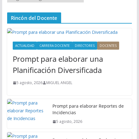
e
n
Rincón del Docente
ú
P
r
i
ACTUALIDAD
CARRERA DOCENTE
DIRECTORES
DOCENTES
n
Prompt para elaborar una
c
i
Planificación Diversificada
p
a
5 agosto, 2026
MIGUEL ANGEL
l
Prompt para elaborar Reportes de
Incidencias
5 agosto, 2026