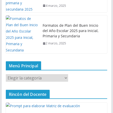
4 marzo, 2025
Formatos de Plan del Buen Inicio
del Año Escolar 2025 para Inicial,
Primaria y Secundaria
2 marzo, 2025
Menú Principal
M
e
n
Rincón del Docente
ú
P
r