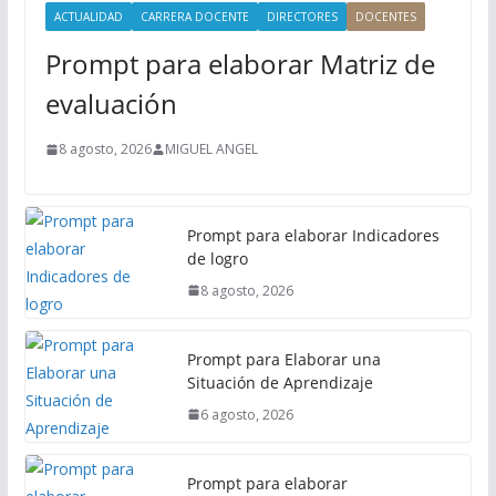
i
ACTUALIDAD
CARRERA DOCENTE
DIRECTORES
DOCENTES
n
Prompt para elaborar Matriz de
c
i
evaluación
p
a
8 agosto, 2026
MIGUEL ANGEL
l
Prompt para elaborar Indicadores
de logro
8 agosto, 2026
Prompt para Elaborar una
Situación de Aprendizaje
6 agosto, 2026
Prompt para elaborar