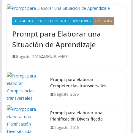
P
r
i
ACTUALIDAD
CARRERA DOCENTE
DIRECTORES
DOCENTES
n
Prompt para Elaborar una
c
i
Situación de Aprendizaje
p
a
6 agosto, 2026
MIGUEL ANGEL
l
Prompt para elaborar
Competencias transversales
6 agosto, 2026
Prompt para elaborar una
Planificación Diversificada
5 agosto, 2026