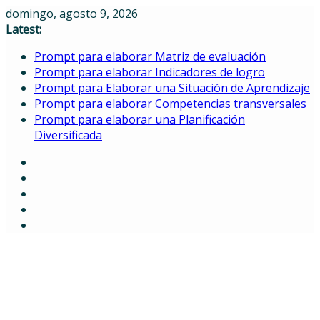
Skip
domingo, agosto 9, 2026
to
Latest:
content
Prompt para elaborar Matriz de evaluación
Prompt para elaborar Indicadores de logro
Prompt para Elaborar una Situación de Aprendizaje
Prompt para elaborar Competencias transversales
Prompt para elaborar una Planificación
Diversificada