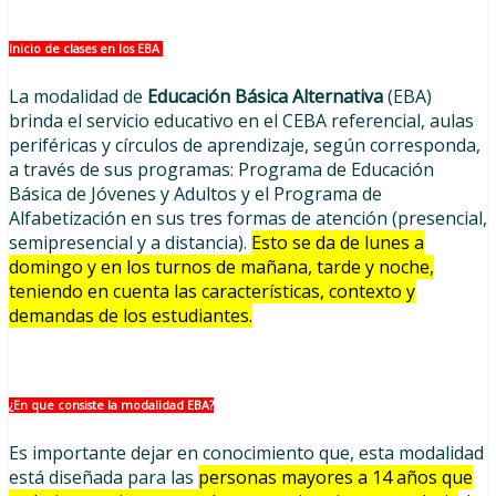
Inicio de clases en los EBA
La modalidad de
Educación Básica Alternativa
(EBA)
brinda el servicio educativo en el CEBA referencial, aulas
periféricas y círculos de aprendizaje, según corresponda,
a través de sus programas: Programa de Educación
Básica de Jóvenes y Adultos y el Programa de
Alfabetización en sus tres formas de atención (presencial,
semipresencial y a distancia).
Esto se da de lunes a
domingo y en los turnos de mañana, tarde y noche,
teniendo en cuenta las características, contexto y
demandas de los estudiantes.
¿En que consiste la modalidad EBA?
Es importante dejar en conocimiento que, esta modalidad
está diseñada para las
personas mayores a 14 años que