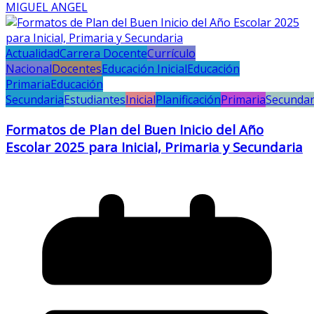
MIGUEL ANGEL
Actualidad
Carrera Docente
Currículo
Nacional
Docentes
Educación Inicial
Educación
Primaria
Educación
Secundaria
Estudiantes
Inicial
Planificación
Primaria
Secundar
Formatos de Plan del Buen Inicio del Año
Escolar 2025 para Inicial, Primaria y Secundaria