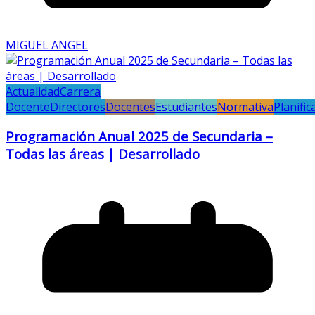
MIGUEL ANGEL
Actualidad
Carrera
Docente
Directores
Docentes
Estudiantes
Normativa
Planific
Programación Anual 2025 de Secundaria –
Todas las áreas | Desarrollado