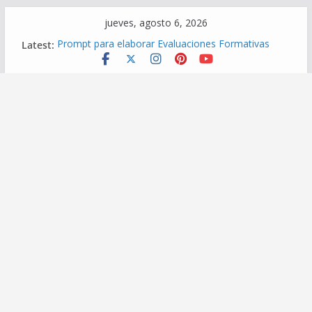
Skip
jueves, agosto 6, 2026
to
Latest:
Prompt para elaborar Evaluaciones Formativas
content
Prompt para Elaborar una Situación de Aprendizaje
Prompt para elaborar Competencias transversales
Prompt para elaborar una Planificación
Diversificada
Prompt para elaborar Reportes de Incidencias