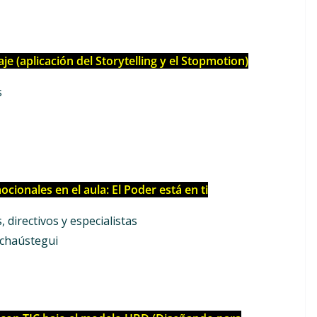
aje (aplicación del Storytelling y el Stopmotion)
s
cionales en el aula: El Poder está en ti
 directivos y especialistas
chaústegui