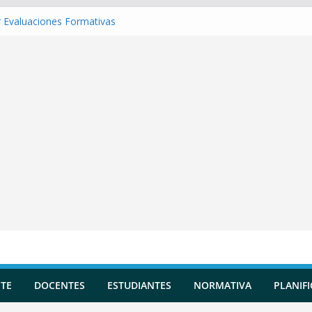
 Evaluaciones Formativas
 una Situación de Aprendizaje
r Competencias transversales
una Planificación Diversificada
 Reportes de Incidencias
TE
DOCENTES
ESTUDIANTES
NORMATIVA
PLANIF