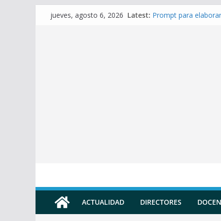
Skip
Latest:
Prompt para elaborar
jueves, agosto 6, 2026
to
Prompt para Elaborar
Prompt para elabora
content
Prompt para elaborar 
Prompt para elaborar
ACTUALIDAD
DIRECTORES
DOCEN