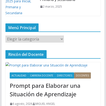
2 marzo, 2025
Menú Principal
M
e
n
Rincón del Docente
ú
P
r
i
ACTUALIDAD
CARRERA DOCENTE
DIRECTORES
DOCENTES
n
Prompt para Elaborar una
c
i
Situación de Aprendizaje
p
a
6 agosto, 2026
MIGUEL ANGEL