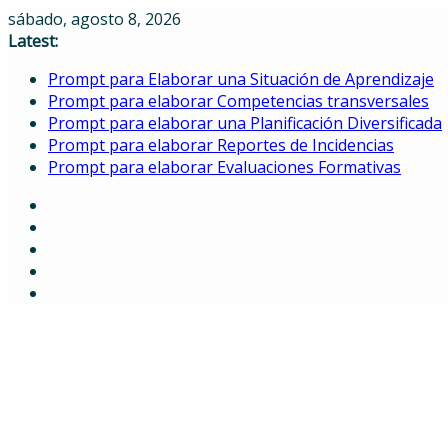
Skip
sábado, agosto 8, 2026
to
Latest:
content
Prompt para Elaborar una Situación de Aprendizaje
Prompt para elaborar Competencias transversales
Prompt para elaborar una Planificación Diversificada
Prompt para elaborar Reportes de Incidencias
Prompt para elaborar Evaluaciones Formativas