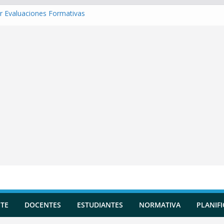
r Evaluaciones Formativas
r una Situación de Aprendizaje
r Competencias transversales
 una Planificación Diversificada
r Reportes de Incidencias
TE
DOCENTES
ESTUDIANTES
NORMATIVA
PLANIF