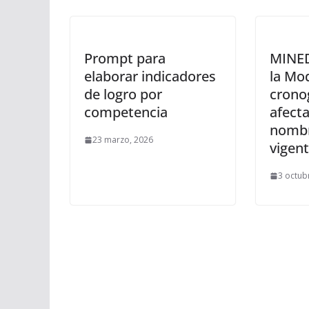
Prompt para
MINED
elaborar indicadores
la Mod
de logro por
crono
competencia
afecta
nomb
23 marzo, 2026
vigen
3 octub