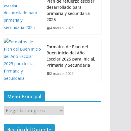
Plan de refuerzo escolar
desarrollado para
primaria y secundaria
2025
4 marzo, 2025
Formatos de Plan del
Buen Inicio del Año
Escolar 2025 para Inicial,
Primaria y Secundaria
2 marzo, 2025
Menú Principal
M
e
n
Rincón del Docente