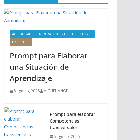
ú
P
r
i
n
ACTUALIDAD
CARRERA DOCENTE
DIRECTORES
c
DOCENTES
i
Prompt para Elaborar
p
a
una Situación de
l
Aprendizaje
6 agosto, 2026
MIGUEL ANGEL
Prompt para elaborar
Competencias
transversales
6 agosto, 2026