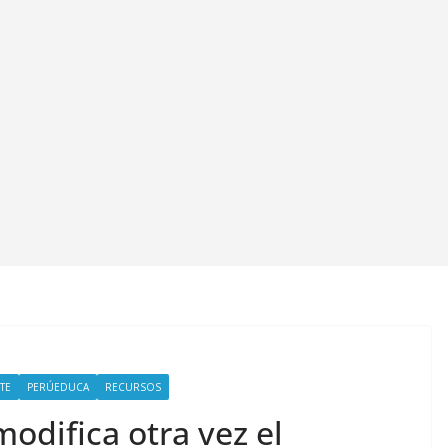
TE
PERÚEDUCA
RECURSOS
difica otra vez el