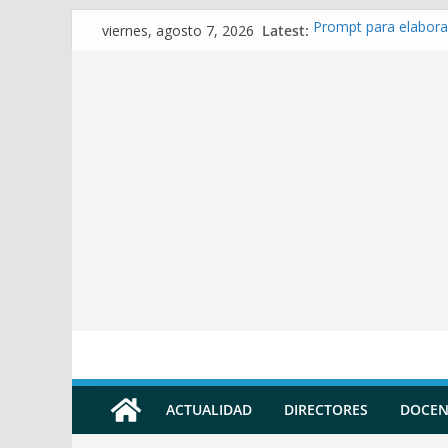
Skip
Latest:
Prompt para elabora
viernes, agosto 7, 2026
to
Prompt para Elabora
Prompt para elabora
content
Prompt para elaborar
Prompt para elabora
ACTUALIDAD
DIRECTORES
DOCEN