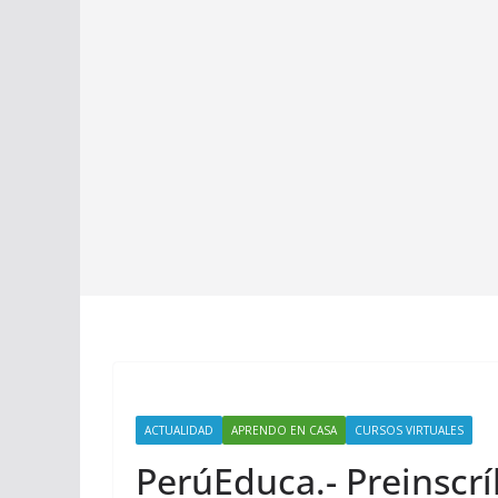
ACTUALIDAD
APRENDO EN CASA
CURSOS VIRTUALES
PerúEduca.- Preinscrí