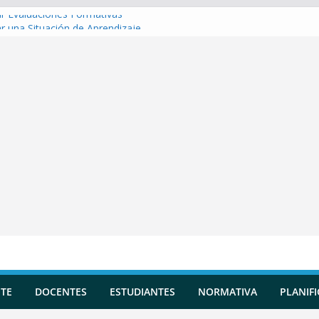
r Evaluaciones Formativas
r una Situación de Aprendizaje
r Competencias transversales
 una Planificación Diversificada
r Reportes de Incidencias
TE
DOCENTES
ESTUDIANTES
NORMATIVA
PLANIF