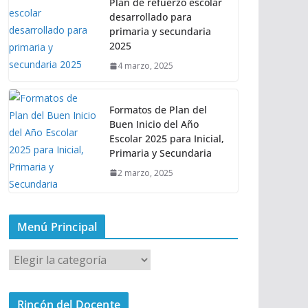
Plan de refuerzo escolar
desarrollado para
primaria y secundaria
2025
4 marzo, 2025
Formatos de Plan del
Buen Inicio del Año
Escolar 2025 para Inicial,
Primaria y Secundaria
2 marzo, 2025
Menú Principal
M
e
n
Rincón del Docente