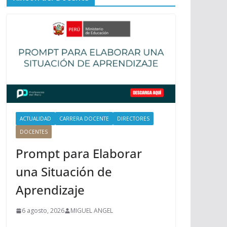
ú
P
r
i
n
c
i
p
a
l
ACTUALIDAD
CARRERA DOCENTE
DIRECTORES
DOCENTES
Prompt para Elaborar
una Situación de
Aprendizaje
6 agosto, 2026
MIGUEL ANGEL