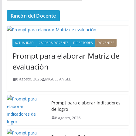
e
n
Rincón del Docente
ú
P
r
i
ACTUALIDAD
CARRERA DOCENTE
DIRECTORES
DOCENTES
n
Prompt para elaborar Matriz de
c
i
evaluación
p
a
8 agosto, 2026
MIGUEL ANGEL
l
Prompt para elaborar Indicadores
de logro
8 agosto, 2026