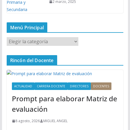
2 marzo, 2025
Menú Principal
M
e
n
Rincón del Docente
ú
P
r
i
ACTUALIDAD
CARRERA DOCENTE
DIRECTORES
DOCENTES
n
Prompt para elaborar Matriz de
c
i
evaluación
p
a
8 agosto, 2026
MIGUEL ANGEL
l