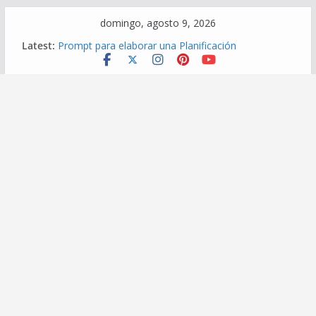
Skip
domingo, agosto 9, 2026
to
Latest:
Prompt para elaborar una Planificación
content
Diversificada
Prompt para elaborar Matriz de evaluación
Prompt para elaborar Indicadores de logro
Prompt para Elaborar una Situación de Aprendizaje
Prompt para elaborar Competencias transversales