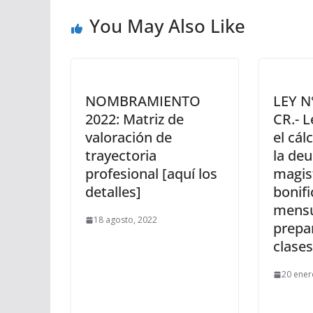
You May Also Like
NOMBRAMIENTO
LEY N
2022: Matriz de
CR.- 
valoración de
el cál
trayectoria
la deu
profesional [aquí los
magist
detalles]
bonifi
mensu
18 agosto, 2022
prepa
clases
20 ener