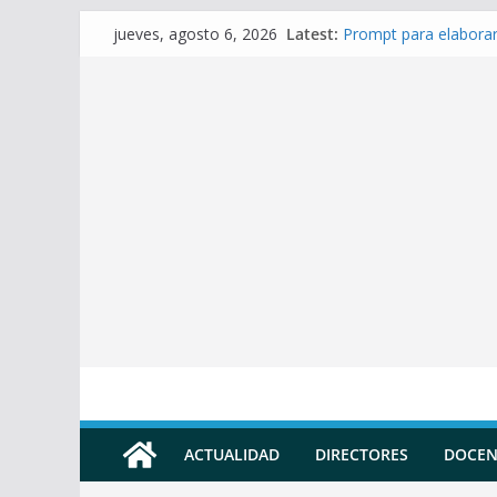
Skip
Latest:
Prompt para elaborar
jueves, agosto 6, 2026
to
Prompt para Elaborar
Prompt para elabora
content
Prompt para elaborar 
Prompt para elaborar
ACTUALIDAD
DIRECTORES
DOCEN