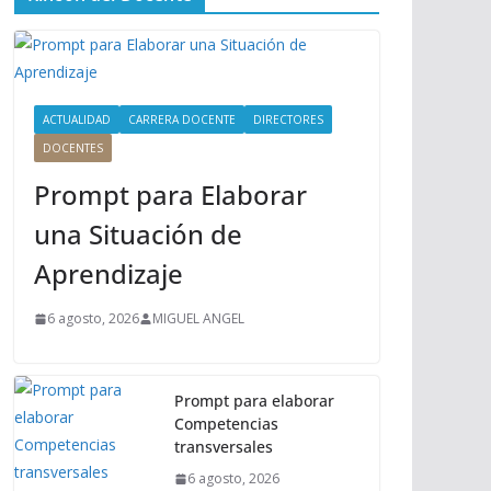
ú
P
r
i
n
ACTUALIDAD
CARRERA DOCENTE
DIRECTORES
c
DOCENTES
i
Prompt para Elaborar
p
a
una Situación de
l
Aprendizaje
6 agosto, 2026
MIGUEL ANGEL
Prompt para elaborar
Competencias
transversales
6 agosto, 2026