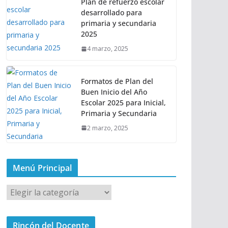
Plan de refuerzo escolar
desarrollado para
primaria y secundaria
2025
4 marzo, 2025
Formatos de Plan del
Buen Inicio del Año
Escolar 2025 para Inicial,
Primaria y Secundaria
2 marzo, 2025
Menú Principal
M
e
n
Rincón del Docente