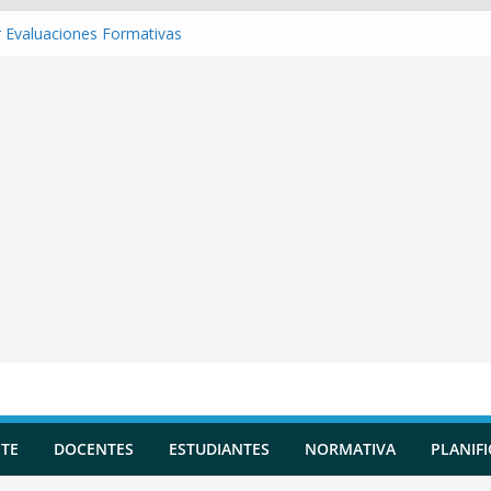
 Evaluaciones Formativas
 una Situación de Aprendizaje
r Competencias transversales
una Planificación Diversificada
 Reportes de Incidencias
TE
DOCENTES
ESTUDIANTES
NORMATIVA
PLANIF