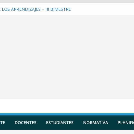
LOS APRENDIZAJES – III BIMESTRE
una Planificación Diversificada
 Reportes de Incidencias
 Evaluaciones Formativas
 y entrenar a la IA en tu Asistente
TE
DOCENTES
ESTUDIANTES
NORMATIVA
PLANIF