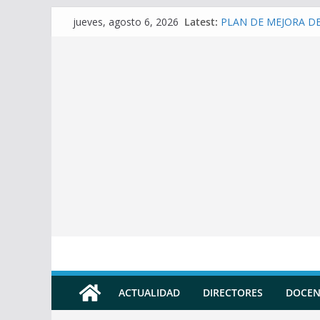
Skip
Latest:
PLAN DE MEJORA DE 
jueves, agosto 6, 2026
to
(SECUNDARIA)
Prompt para elaborar 
content
Prompt para elaborar
Prompt para elaborar
Prompt para convertir
Docente
ACTUALIDAD
DIRECTORES
DOCEN