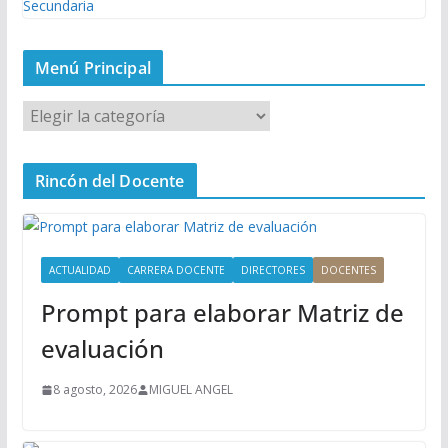
Menú Principal
M
e
n
Rincón del Docente
ú
P
r
i
ACTUALIDAD
CARRERA DOCENTE
DIRECTORES
DOCENTES
n
Prompt para elaborar Matriz de
c
i
evaluación
p
a
8 agosto, 2026
MIGUEL ANGEL
l