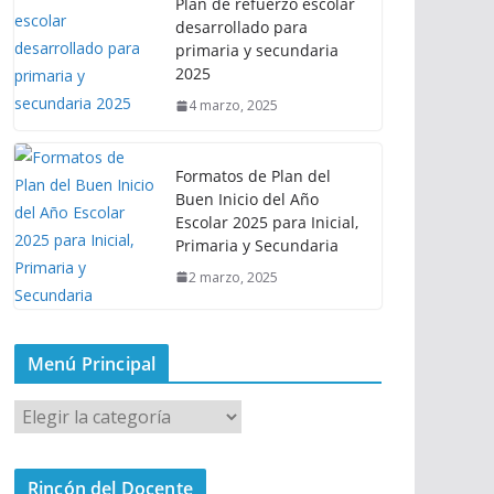
Plan de refuerzo escolar
desarrollado para
primaria y secundaria
2025
4 marzo, 2025
Formatos de Plan del
Buen Inicio del Año
Escolar 2025 para Inicial,
Primaria y Secundaria
2 marzo, 2025
Menú Principal
M
e
n
Rincón del Docente