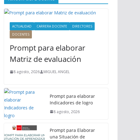
ú
P
r
i
ACTUALIDAD
CARRERA DOCENTE
DIRECTORES
n
DOCENTES
c
Prompt para elaborar
i
p
Matriz de evaluación
a
l
8 agosto, 2026
MIGUEL ANGEL
Prompt para elaborar
Indicadores de logro
8 agosto, 2026
Prompt para Elaborar
una Situación de