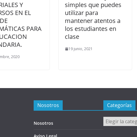
IALES Y
simples que puedes
SOS EN EL
utilizar para
 DE
mantener atentos a
MÁTICAS PARA
los estudiantes en
DUCACION
clase
NDARIA.
19 junio, 2021
embre, 2020
Nosotros
Categorías
Categorías
Nosotros
Aviso Legal