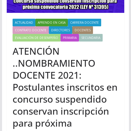
ACTUALIDAD
APRENDO EN CASA
CARRERA DOCENTE
CONTRATO DOCENTE
DIRECTORES
DOCENTES
EVALUACIÓN DE DESEMPEÑO
PRIMARIA
SECUNDARIA
ATENCIÓN
..NOMBRAMIENTO
DOCENTE 2021:
Postulantes inscritos en
concurso suspendido
conservan inscripción
para próxima