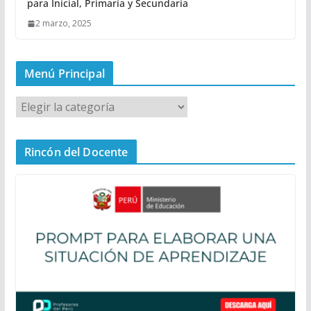
para Inicial, Primaria y Secundaria
2 marzo, 2025
Menú Principal
M
e
n
Rincón del Docente
ú
P
r
i
n
c
i
p
a