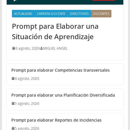
l
ACTUALIDAD
CARRERA DOCENTE
DIRECTORES
DOCENTES
Prompt para Elaborar una
Situación de Aprendizaje
6 agosto, 2026
MIGUEL ANGEL
Prompt para elaborar Competencias transversales
6 agosto, 2026
Prompt para elaborar una Planificación Diversificada
5 agosto, 2026
Prompt para elaborar Reportes de Incidencias
5 agosto, 2026