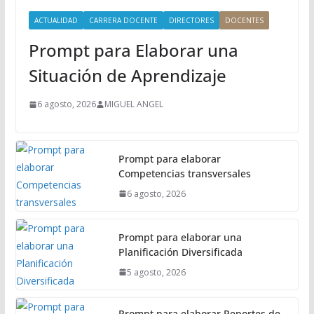
i
ACTUALIDAD
CARRERA DOCENTE
DIRECTORES
DOCENTES
n
Prompt para Elaborar una
c
i
Situación de Aprendizaje
p
a
6 agosto, 2026
MIGUEL ANGEL
l
Prompt para elaborar
Competencias transversales
6 agosto, 2026
Prompt para elaborar una
Planificación Diversificada
5 agosto, 2026
Prompt para elaborar Reportes de