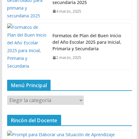
secundaria 2025
4 marzo, 2025
Formatos de Plan del Buen Inicio
del Año Escolar 2025 para Inicial,
Primaria y Secundaria
2 marzo, 2025
Menú Principal
M
e
n
Rincón del Docente
ú
P
r