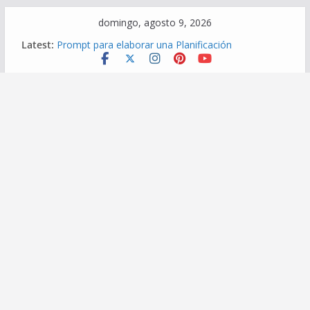
Skip
domingo, agosto 9, 2026
to
Latest:
Prompt para elaborar una Planificación
content
Diversificada
Prompt para elaborar Matriz de evaluación
Prompt para elaborar Indicadores de logro
Prompt para Elaborar una Situación de Aprendizaje
Prompt para elaborar Competencias transversales