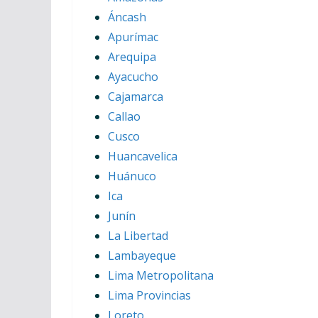
Áncash
Apurímac
Arequipa
Ayacucho
Cajamarca
Callao
Cusco
Huancavelica
Huánuco
Ica
Junín
La Libertad
Lambayeque
Lima Metropolitana
Lima Provincias
Loreto