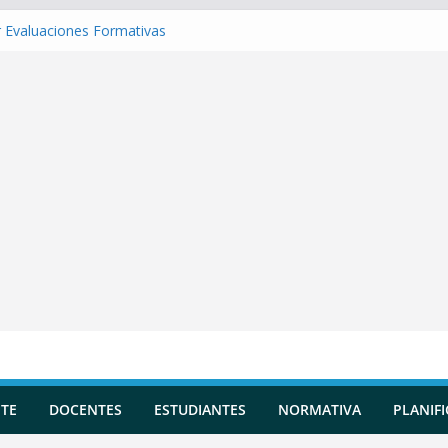
 Evaluaciones Formativas
 una Situación de Aprendizaje
r Competencias transversales
una Planificación Diversificada
 Reportes de Incidencias
TE
DOCENTES
ESTUDIANTES
NORMATIVA
PLANIF