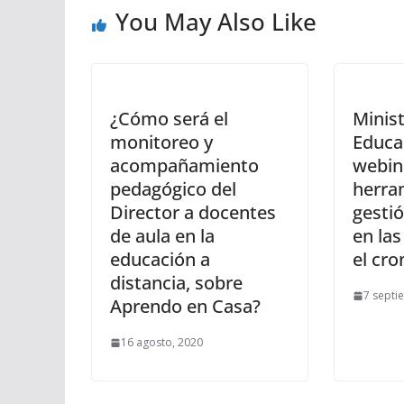
You May Also Like
¿Cómo será el
Minist
monitoreo y
Educac
acompañamiento
webin
pedagógico del
herra
Director a docentes
gestió
de aula en la
en las
educación a
el cr
distancia, sobre
7 septi
Aprendo en Casa?
16 agosto, 2020