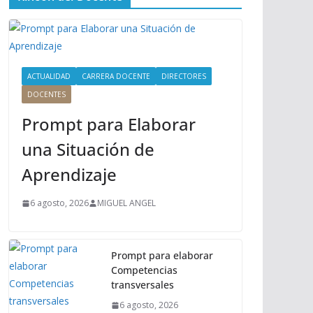
ú
P
r
i
n
ACTUALIDAD
CARRERA DOCENTE
DIRECTORES
c
DOCENTES
i
Prompt para Elaborar
p
a
una Situación de
l
Aprendizaje
6 agosto, 2026
MIGUEL ANGEL
Prompt para elaborar
Competencias
transversales
6 agosto, 2026