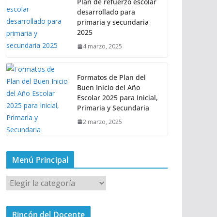
Plan de refuerzo escolar
desarrollado para
primaria y secundaria
2025
4 marzo, 2025
Formatos de Plan del
Buen Inicio del Año
Escolar 2025 para Inicial,
Primaria y Secundaria
2 marzo, 2025
Menú Principal
M
e
n
Rincón del Docente