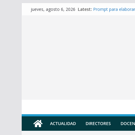
Skip
Latest:
Prompt para elaborar
jueves, agosto 6, 2026
to
Prompt para Elaborar
Prompt para elabora
content
Prompt para elaborar 
Prompt para elaborar
ACTUALIDAD
DIRECTORES
DOCEN