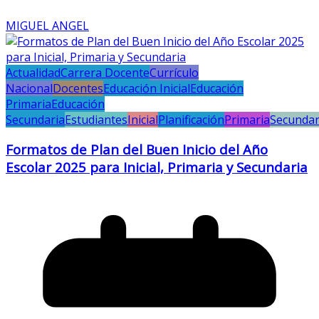
MIGUEL ANGEL
Actualidad
Carrera Docente
Currículo
Nacional
Docentes
Educación Inicial
Educación
Primaria
Educación
Secundaria
Estudiantes
Inicial
Planificación
Primaria
Secundar
Formatos de Plan del Buen Inicio del Año
Escolar 2025 para Inicial, Primaria y Secundaria