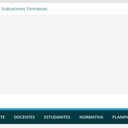
 Evaluaciones Formativas
 una Situación de Aprendizaje
r Competencias transversales
una Planificación Diversificada
 Reportes de Incidencias
TE
DOCENTES
ESTUDIANTES
NORMATIVA
PLANIF