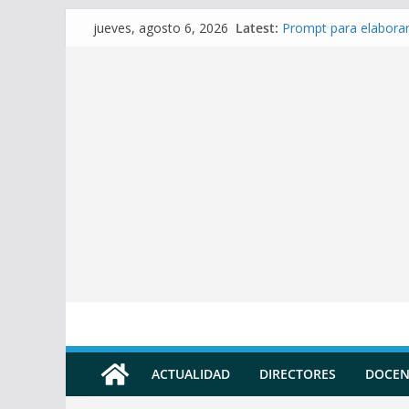
Skip
Latest:
Prompt para elaborar
jueves, agosto 6, 2026
to
Prompt para Elaborar
Prompt para elabora
content
Prompt para elaborar 
Prompt para elaborar
ACTUALIDAD
DIRECTORES
DOCEN