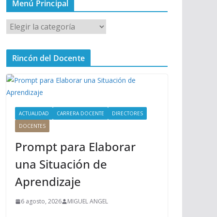
Menú Principal
M
e
n
Rincón del Docente
ú
P
r
i
n
ACTUALIDAD
CARRERA DOCENTE
DIRECTORES
c
DOCENTES
i
Prompt para Elaborar
p
a
una Situación de
l
Aprendizaje
6 agosto, 2026
MIGUEL ANGEL