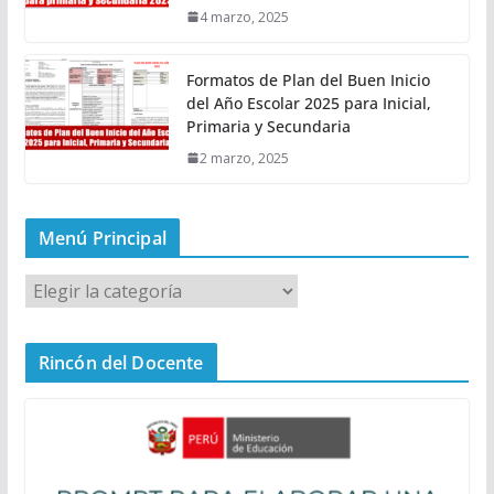
4 marzo, 2025
Formatos de Plan del Buen Inicio
del Año Escolar 2025 para Inicial,
Primaria y Secundaria
2 marzo, 2025
Menú Principal
M
e
n
Rincón del Docente
ú
P
r
i
n