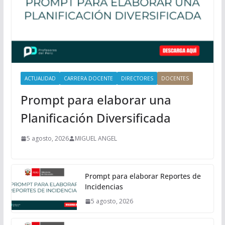
c
i
p
a
l
ACTUALIDAD
CARRERA DOCENTE
DIRECTORES
DOCENTES
Prompt para elaborar una
Planificación Diversificada
5 agosto, 2026
MIGUEL ANGEL
Prompt para elaborar Reportes de
Incidencias
5 agosto, 2026