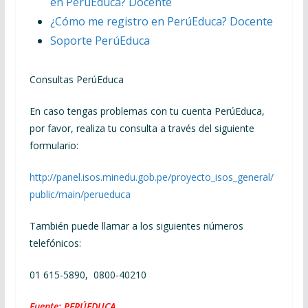
en
PerúEduca
? Docente
¿Cómo me registro en
PerúEduca
? Docente
Soporte
PerúEduca
Consultas PerúEduca
En caso tengas problemas con tu cuenta PerúEduca,
por favor, realiza tu consulta a través del siguiente
formulario:
http://panel.isos.minedu.gob.pe/proyecto_isos_general/
public/main/perueduca
También puede llamar a los siguientes números
telefónicos:
01 615-5890, 0800-40210
Fuente: PERÚEDUCA