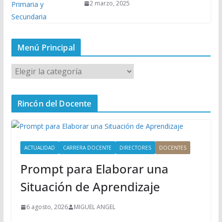
2 marzo, 2025
Menú Principal
M
e
n
Rincón del Docente
ú
P
r
i
ACTUALIDAD
CARRERA DOCENTE
DIRECTORES
DOCENTES
n
Prompt para Elaborar una
c
i
Situación de Aprendizaje
p
a
6 agosto, 2026
MIGUEL ANGEL
l