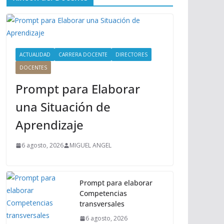
ú
P
r
i
n
ACTUALIDAD
CARRERA DOCENTE
DIRECTORES
c
DOCENTES
i
Prompt para Elaborar
p
a
una Situación de
l
Aprendizaje
6 agosto, 2026
MIGUEL ANGEL
Prompt para elaborar
Competencias
transversales
6 agosto, 2026