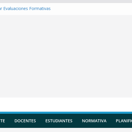
r Evaluaciones Formativas
r una Situación de Aprendizaje
r Competencias transversales
 una Planificación Diversificada
r Reportes de Incidencias
TE
DOCENTES
ESTUDIANTES
NORMATIVA
PLANIF