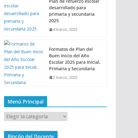
Plan de refuerzo escolar
desarrollado para
primaria y secundaria
2025
4 marzo, 2025
Formatos de Plan del
Buen Inicio del Año
Escolar 2025 para Inicial,
Primaria y Secundaria
2 marzo, 2025
Menú Principal
M
e
n
Rincón del Docente