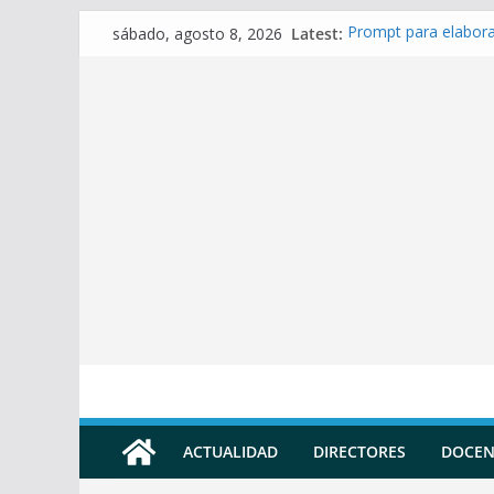
Skip
Latest:
Prompt para elabora
sábado, agosto 8, 2026
to
Prompt para Elabora
Prompt para elabora
content
Prompt para elaborar
Prompt para elabora
ACTUALIDAD
DIRECTORES
DOCEN