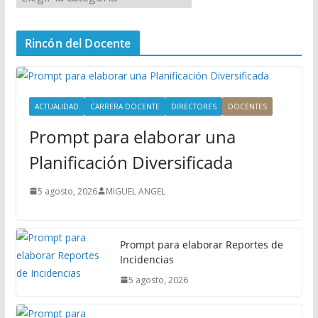
e
n
Rincón del Docente
ú
P
r
i
ACTUALIDAD
CARRERA DOCENTE
DIRECTORES
DOCENTES
n
Prompt para elaborar una
c
i
Planificación Diversificada
p
a
5 agosto, 2026
MIGUEL ANGEL
l
Prompt para elaborar Reportes de
Incidencias
5 agosto, 2026