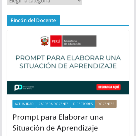
e
n
Rincón del Docente
ú
P
r
i
n
c
i
p
a
l
ACTUALIDAD
CARRERA DOCENTE
DIRECTORES
DOCENTES
Prompt para Elaborar una
Situación de Aprendizaje