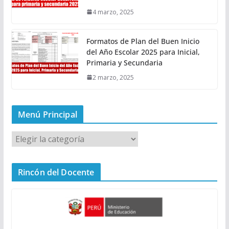
4 marzo, 2025
Formatos de Plan del Buen Inicio
del Año Escolar 2025 para Inicial,
Primaria y Secundaria
2 marzo, 2025
Menú Principal
M
e
n
Rincón del Docente
ú
P
r
i
n