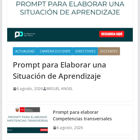
c
i
p
a
l
ACTUALIDAD
CARRERA DOCENTE
DIRECTORES
DOCENTES
Prompt para Elaborar una
Situación de Aprendizaje
6 agosto, 2026
MIGUEL ANGEL
Prompt para elaborar
Competencias transversales
6 agosto, 2026