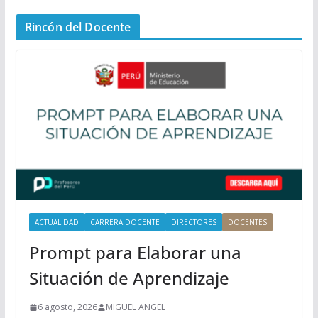
n
Rincón del Docente
ú
P
r
i
n
c
i
p
a
l
ACTUALIDAD
CARRERA DOCENTE
DIRECTORES
DOCENTES
Prompt para Elaborar una
Situación de Aprendizaje
6 agosto, 2026
MIGUEL ANGEL