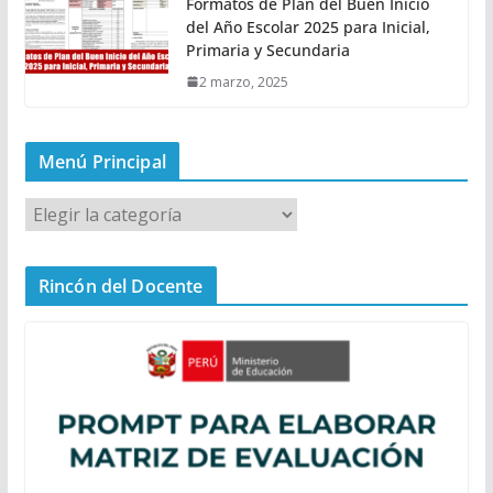
Formatos de Plan del Buen Inicio
del Año Escolar 2025 para Inicial,
Primaria y Secundaria
2 marzo, 2025
Menú Principal
M
e
n
Rincón del Docente
ú
P
r
i
n
c
i
p