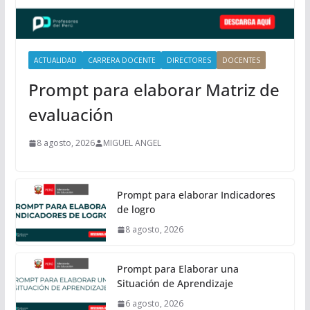
a
l
ACTUALIDAD
CARRERA DOCENTE
DIRECTORES
DOCENTES
Prompt para elaborar Matriz de
evaluación
8 agosto, 2026
MIGUEL ANGEL
Prompt para elaborar Indicadores
de logro
8 agosto, 2026
Prompt para Elaborar una
Situación de Aprendizaje
6 agosto, 2026