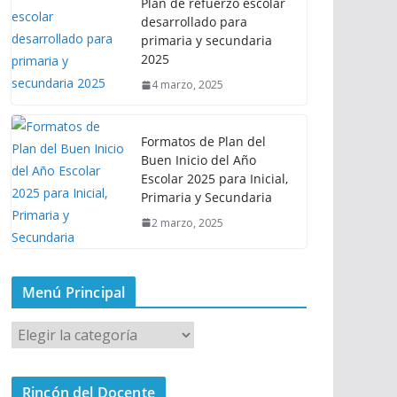
Plan de refuerzo escolar
desarrollado para
primaria y secundaria
2025
4 marzo, 2025
Formatos de Plan del
Buen Inicio del Año
Escolar 2025 para Inicial,
Primaria y Secundaria
2 marzo, 2025
Menú Principal
M
e
n
Rincón del Docente