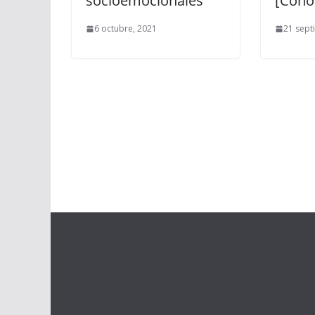
socioemocionales
[Conó
6 octubre, 2021
21 sept