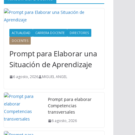
ú
P
r
i
n
ACTUALIDAD
CARRERA DOCENTE
DIRECTORES
c
DOCENTES
i
Prompt para Elaborar una
p
a
Situación de Aprendizaje
l
6 agosto, 2026
MIGUEL ANGEL
Prompt para elaborar
Competencias
transversales
6 agosto, 2026