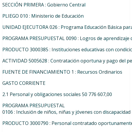
SECCIÓN PRIMERA : Gobierno Central
PLIEGO
010
:
Ministerio
de
Educación
UNIDAD
EJECUTORA
026
:
Programa
Educación
Básica
par
PROGRAMA
PRESUPUESTAL
0090
:
Logros
de
aprendizaje
PRODUCTO
3000385
:
Instituciones
educativas
con
condici
ACTIVIDAD
5005628
:
Contratación
oportuna
y
pago
del
pe
FUENTE
DE
FINANCIAMIENTO
1
:
Recursos
Ordinarios
GASTO CORRIENTE
2.1
Personal
y
obligaciones
sociales 50 776 607,00
PROGRAMA
PRESUPUESTAL
0106
:
Inclusión
de
niños
,
niñas
y
jóvenes
con
discapacidad
PRODUCTO
3000790
:
Personal
contratado
oportunament