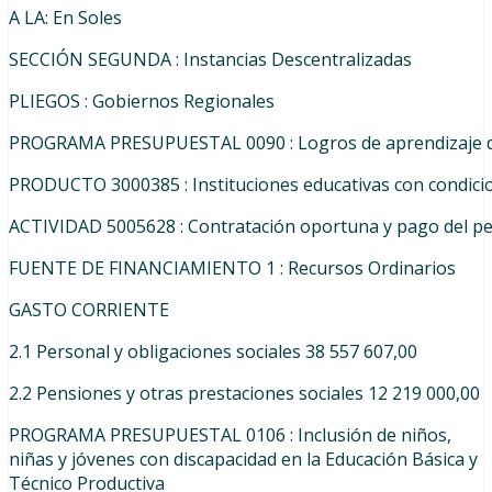
A
LA
:
En
Soles
SECCIÓN SEGUNDA : Instancias Descentralizadas
PLIEGOS
:
Gobiernos
Regionales
PROGRAMA
PRESUPUESTAL
0090
:
Logros
de
aprendizaje
PRODUCTO
3000385
:
Instituciones
educativas
con
condici
ACTIVIDAD
5005628
:
Contratación
oportuna
y
pago
del
pe
FUENTE
DE
FINANCIAMIENTO
1
:
Recursos
Ordinarios
GASTO CORRIENTE
2.1
Personal
y
obligaciones
sociales 38 557 607,00
2.2
Pensiones
y
otras
prestaciones
sociales 12 219 000,00
PROGRAMA PRESUPUESTAL 0106 : Inclusión de niños,
niñas y jóvenes con discapacidad en la Educación Básica y
Técnico Productiva