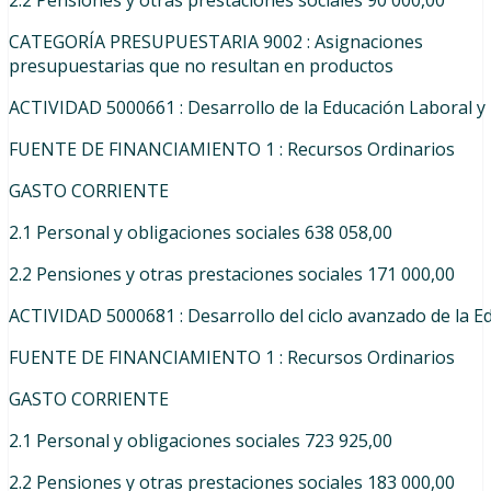
2.2
Pensiones
y
otras
prestaciones
sociales 90 000,00
CATEGORÍA PRESUPUESTARIA 9002 : Asignaciones
presupuestarias que no resultan en productos
ACTIVIDAD
5000661
:
Desarrollo
de
la
Educación
Laboral
y
FUENTE
DE
FINANCIAMIENTO
1
:
Recursos
Ordinarios
GASTO CORRIENTE
2.1
Personal
y
obligaciones
sociales 638 058,00
2.2
Pensiones
y
otras
prestaciones
sociales 171 000,00
ACTIVIDAD
5000681
:
Desarrollo
del
ciclo
avanzado
de
la
E
FUENTE
DE
FINANCIAMIENTO
1
:
Recursos
Ordinarios
GASTO CORRIENTE
2.1
Personal
y
obligaciones
sociales 723 925,00
2.2
Pensiones
y
otras
prestaciones
sociales 183 000,00