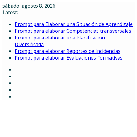
Skip
sábado, agosto 8, 2026
to
Latest:
content
Prompt para Elaborar una Situación de Aprendizaje
Prompt para elaborar Competencias transversales
Prompt para elaborar una Planificación
Diversificada
Prompt para elaborar Reportes de Incidencias
Prompt para elaborar Evaluaciones Formativas