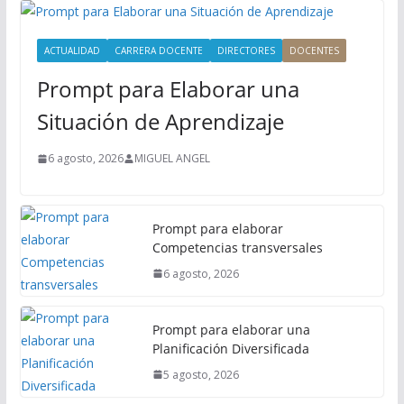
r
i
ACTUALIDAD
CARRERA DOCENTE
DIRECTORES
DOCENTES
n
Prompt para Elaborar una
c
i
Situación de Aprendizaje
p
a
6 agosto, 2026
MIGUEL ANGEL
l
Prompt para elaborar
Competencias transversales
6 agosto, 2026
Prompt para elaborar una
Planificación Diversificada
5 agosto, 2026