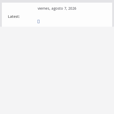
Skip
viernes, agosto 7, 2026
to
Latest:
content