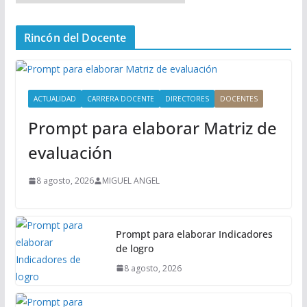
e
n
Rincón del Docente
ú
P
r
i
ACTUALIDAD
CARRERA DOCENTE
DIRECTORES
DOCENTES
n
Prompt para elaborar Matriz de
c
i
evaluación
p
a
8 agosto, 2026
MIGUEL ANGEL
l
Prompt para elaborar Indicadores
de logro
8 agosto, 2026