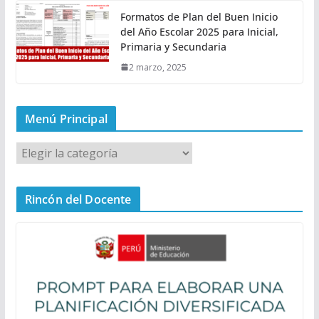
Formatos de Plan del Buen Inicio
del Año Escolar 2025 para Inicial,
Primaria y Secundaria
2 marzo, 2025
Menú Principal
M
e
n
Rincón del Docente
ú
P
r
i
n
c
i