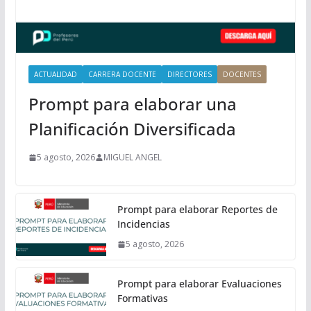
p
a
l
ACTUALIDAD
CARRERA DOCENTE
DIRECTORES
DOCENTES
Prompt para elaborar una
Planificación Diversificada
5 agosto, 2026
MIGUEL ANGEL
Prompt para elaborar Reportes de
Incidencias
5 agosto, 2026
Prompt para elaborar Evaluaciones
Formativas