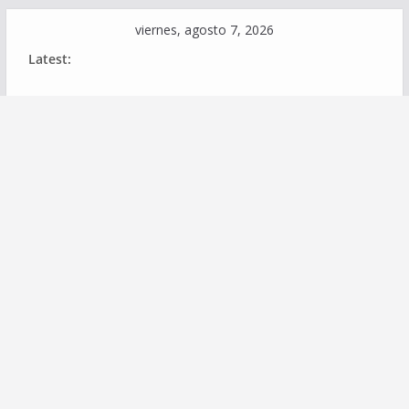
Skip
viernes, agosto 7, 2026
to
Latest:
content