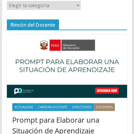
M
e
n
Rincón del Docente
ú
P
r
i
n
c
i
p
a
l
ACTUALIDAD
CARRERA DOCENTE
DIRECTORES
DOCENTES
Prompt para Elaborar una
Situación de Aprendizaje