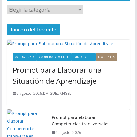
M
e
n
Rincón del Docente
ú
P
r
i
ACTUALIDAD
CARRERA DOCENTE
DIRECTORES
DOCENTES
n
Prompt para Elaborar una
c
i
Situación de Aprendizaje
p
a
6 agosto, 2026
MIGUEL ANGEL
l
Prompt para elaborar
Competencias transversales
6 agosto, 2026