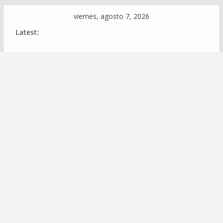
Skip
viernes, agosto 7, 2026
to
Latest:
content