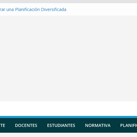
ar una Planificación Diversificada
ar Matriz de evaluación
ar Indicadores de logro
ar una Situación de Aprendizaje
rar Competencias transversales
TE
DOCENTES
ESTUDIANTES
NORMATIVA
PLANIF