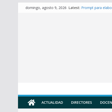
Skip
Latest:
Prompt para elabor
domingo, agosto 9, 2026
to
Prompt para elabor
Prompt para elabor
content
Prompt para Elabor
Prompt para elabo
ACTUALIDAD
DIRECTORES
DOCEN