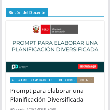
e
n
Rincón del Docente
ú
P
r
i
n
c
i
p
a
l
ACTUALIDAD
CARRERA DOCENTE
DIRECTORES
DOCENTES
Prompt para elaborar una
Planificación Diversificada
5 agosto, 2026
MIGUEL ANGEL