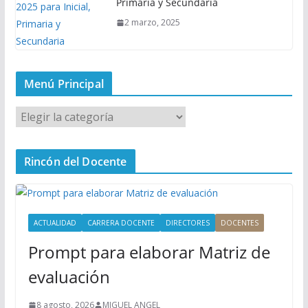
Primaria y Secundaria
2 marzo, 2025
Menú Principal
M
e
n
Rincón del Docente
ú
P
r
i
ACTUALIDAD
CARRERA DOCENTE
DIRECTORES
DOCENTES
n
Prompt para elaborar Matriz de
c
i
evaluación
p
a
8 agosto, 2026
MIGUEL ANGEL