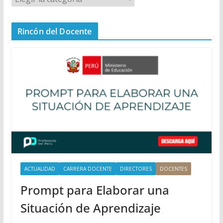
e
n
Rincón del Docente
ú
P
r
i
n
c
i
p
a
l
ACTUALIDAD
CARRERA DOCENTE
DIRECTORES
DOCENTES
Prompt para Elaborar una
Situación de Aprendizaje