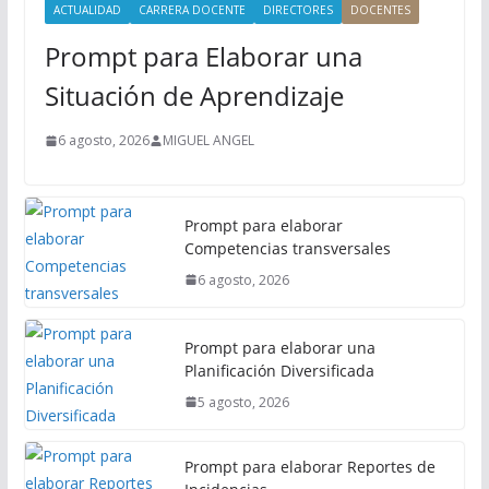
i
ACTUALIDAD
CARRERA DOCENTE
DIRECTORES
DOCENTES
n
Prompt para Elaborar una
c
i
Situación de Aprendizaje
p
a
6 agosto, 2026
MIGUEL ANGEL
l
Prompt para elaborar
Competencias transversales
6 agosto, 2026
Prompt para elaborar una
Planificación Diversificada
5 agosto, 2026
Prompt para elaborar Reportes de