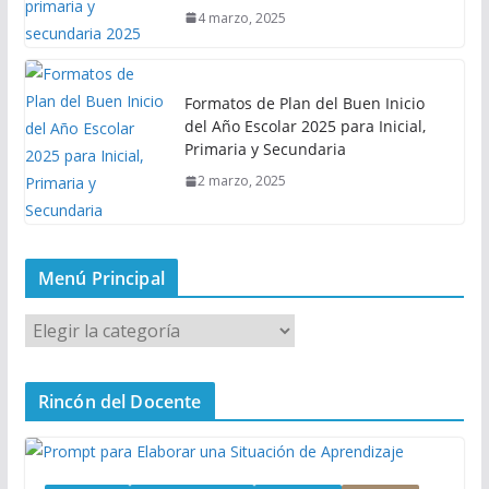
4 marzo, 2025
Formatos de Plan del Buen Inicio
del Año Escolar 2025 para Inicial,
Primaria y Secundaria
2 marzo, 2025
Menú Principal
M
e
n
Rincón del Docente
ú
P
r