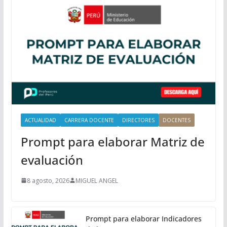
r
i
n
c
i
p
a
l
ACTUALIDAD
CARRERA DOCENTE
DIRECTORES
DOCENTES
Prompt para elaborar Matriz de
evaluación
8 agosto, 2026
MIGUEL ANGEL
Prompt para elaborar Indicadores