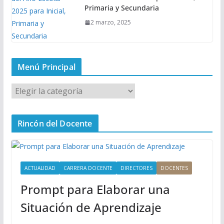
Primaria y Secundaria
2 marzo, 2025
Menú Principal
M
e
n
Rincón del Docente
ú
P
r
i
ACTUALIDAD
CARRERA DOCENTE
DIRECTORES
DOCENTES
n
Prompt para Elaborar una
c
i
Situación de Aprendizaje
p