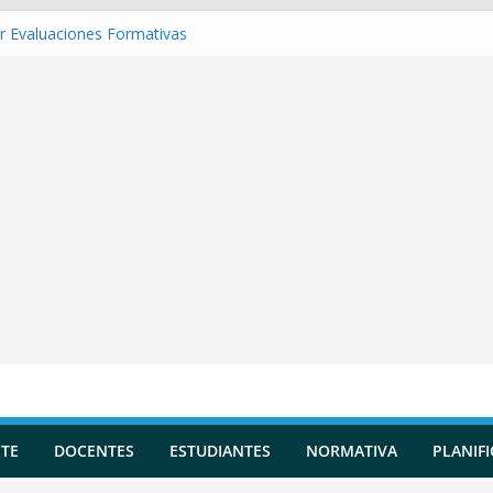
r Evaluaciones Formativas
r una Situación de Aprendizaje
r Competencias transversales
 una Planificación Diversificada
r Reportes de Incidencias
TE
DOCENTES
ESTUDIANTES
NORMATIVA
PLANIF