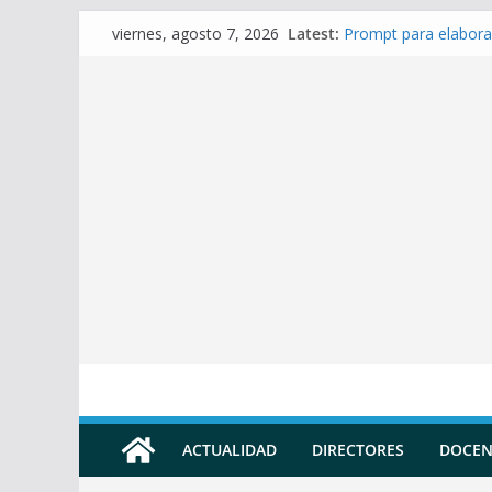
Skip
Latest:
Prompt para elabora
viernes, agosto 7, 2026
to
Prompt para Elabora
Prompt para elabora
content
Prompt para elaborar
Prompt para elabora
ACTUALIDAD
DIRECTORES
DOCEN