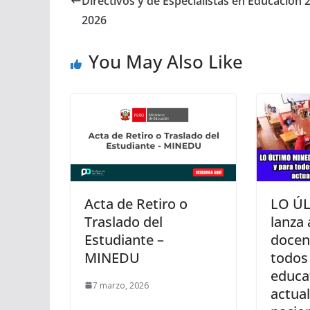
Directivos y de Especialistas en Educación 
2026
You May Also Like
Acta de Retiro o
LO Ú
Traslado del
lanza 
Estudiante –
docen
MINEDU
todos 
educa
7 marzo, 2026
actual