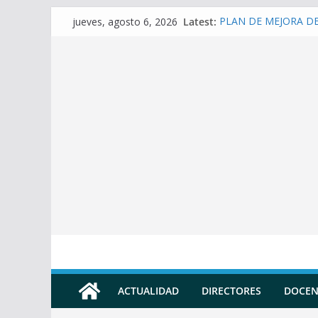
Skip
Latest:
PLAN DE MEJORA DE 
jueves, agosto 6, 2026
to
(SECUNDARIA)
Prompt para elaborar 
content
Prompt para elaborar
Prompt para elaborar
Prompt para convertir
Docente
ACTUALIDAD
DIRECTORES
DOCEN