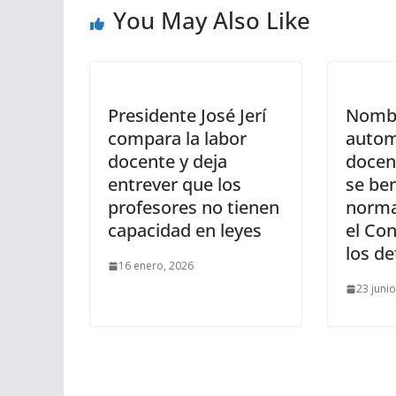
You May Also Like
Presidente José Jerí
Nomb
compara la labor
autom
docente y deja
docen
entrever que los
se ben
profesores no tienen
norma
capacidad en leyes
el Co
los de
16 enero, 2026
23 juni