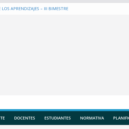
LOS APRENDIZAJES – III BIMESTRE
una Planificación Diversificada
 Reportes de Incidencias
 Evaluaciones Formativas
 y entrenar a la IA en tu Asistente
TE
DOCENTES
ESTUDIANTES
NORMATIVA
PLANIF