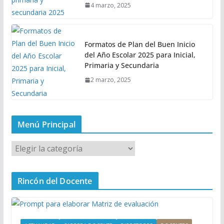
4 marzo, 2025
Formatos de Plan del Buen Inicio
del Año Escolar 2025 para Inicial,
Primaria y Secundaria
2 marzo, 2025
Menú Principal
M
e
n
Rincón del Docente
ú
P
r
i