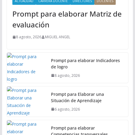
ACTUALIDAD
CARRERA DOCENTE
DIRECTORES
DOCENTES
n
Prompt para elaborar Matriz de
c
i
evaluación
p
a
8 agosto, 2026
MIGUEL ANGEL
l
Prompt para elaborar Indicadores
de logro
8 agosto, 2026
Prompt para Elaborar una
Situación de Aprendizaje
6 agosto, 2026
Prompt para elaborar
Competencias transversales